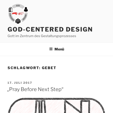
Zum
Inhalt
springen
GOD-CENTERED DESIGN
Gott im Zentrum des Gestaltungsprozesses
Menü
SCHLAGWORT:
GEBET
VERÖFFENTLICHT
17. JULI 2017
AM
„Pray Before Next Step“