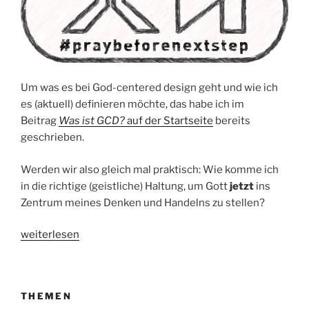
Um was es bei God-centered design geht und wie ich
es (aktuell) definieren möchte, das habe ich im
Beitrag
Was ist GCD?
auf der Startseite
bereits
geschrieben.
Werden wir also gleich mal praktisch: Wie komme ich
in die richtige (geistliche) Haltung, um Gott
jetzt
ins
Zentrum meines Denken und Handelns zu stellen?
„„Pray
weiterlesen
Before
Next
Step““
THEMEN